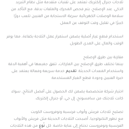
ثلاجات جنرال إلكتريك تعتمد على تقنيات متقدمة مثل نظام التبريد
الذكي. عند الإصلاح، يتم فحص المحرك والملفات بدقة، مع التأكد من
سلامة الوصلات الكهربائية.
سرعة
الاستجابة من الفنيين تلعب دورًا
كبيرًا في تقليل وقت التوقف عن العمل.
استخدام قطع غيار أصلية يضمن استمرار عمل الثلاجة بكفاءة، مما يوفر
الوقت والمال على المدى الطويل.
مقارنة بين طرق الإصلاح
بينما تختلف طرق الإصلاح بين الماركات، تتفق جميعها في أهمية الدقة
واستخدام المعدات الحديثة.
تقديم
خدمة سريعة وفعالة يعتمد على
خبرة الفنيين وجودة قطع الغيار المستخدمة.
اختيار شركة متخصصة يضمن لك الحصول على أفضل النتائج، سواء
كانت ثلاجتك من سامسونج، إل جي، أو جنرال إلكتريك.
تصليح ثلاجات فريش وأبواب فرنسية ونوفروست الكويت
مع تطور التكنولوجيا، أصبحت الثلاجات الحديثة مثل فريش والأبواب
الفرنسية ونوفروست تحتاج إلى عناية خاصة. كل
نَوع
من هذه الثلاجات