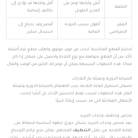
أعلى ولكنها توفر على
أقل ولكنها قد تؤدي إلى
التكلفة
المدى الطويل
تكاليف إضافية
العمر
أطول بسبب الجودة
أقصر وقد تحتاج إلى
الافتراضي
العالية
استبدال متكرر
لاختيار القطع المناسبة، ابحث عن مورد موثوق واطلب قطع غيار أصلية.
تأكد من أن القطع متوافقة مع نوع الثلاجة واحصل على ضمان إذا كان
متاحًا. هذه الخطوات البسيطة يمكن أن توفر لك الكثير من الوقت والمال.
الصيانة الدورية وتعبئة غاز الثلاجات
لضمان استمرار كفاءة الثلاجة، يجب الاهتمام بالصيانة الدورية وتعبئة
الغاز. هذه الخطوات ليست فقط لتحسين الأداء، بل أيضًا لتجنب
الأعطال المفاجئة التي قد تسبب إزعاجًا كبيرًا.
فحص وتنظيف وحدات التبريد
يعد فحص وحدات التبريد بشكل دوري خطوة أساسية للحفاظ على
كفاءة الثلاجة. من خلال
التنظيف
المنتظم، يمكن منع تراكم الأوساخ
والرواسب التي تؤثر على أداء الجهاز. هذه العملية تساعد أيضًا في تقليل