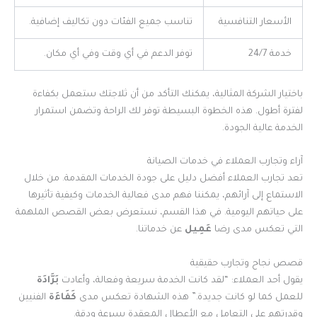
الأسعار التنافسية
تناسب جميع الفئات دون تكاليف إضافية.
خدمة 24/7
توفر الدعم في أي وقت وفي أي مكان.
باختيار الشركة المثالية، يمكنك التأكد من أن ثلاجتك ستعمل بكفاءة
لفترة أطول. هذه الخطوة البسيطة توفر لك الراحة وتضمن استمرار
الخدمة عالية الجودة.
آراء وتجارب العملاء في خدمات الصيانة
تعد تجارب العملاء أفضل دليل على جودة الخدمات المقدمة. من خلال
الاستماع إلى آرائهم، يمكننا فهم مدى فعالية الخدمات وكيفية تأثيرها
على حياتهم اليومية. في هذا القسم، نستعرض بعض القصص الملهمة
التي تعكس مدى رضا
عَمِيل
عن خدماتنا.
قصص نجاح وتجارب حقيقية
يقول أحد العملاء: “لقد كانت الخدمة سريعة وفعالة، وأعادت
بَرَّادَة
للعمل كما لو كانت جديدة.” هذه الشهادة تعكس مدى
كَفَاءَة
الفنيين
وقدرتهم على التعامل مع الأعطال المعقدة بسرعة ودقة.