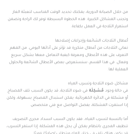
من خلال الصيانة الدورية، يمكنك تحديد الوقت المناسب لتعبئة الغاز
وتجنب المشاكل الكبيرة. هذه الخطوة البسيطة توفر لك الراحة وتضمن
استمرار الثلاجة في العمل بكفاءة.
أعطال الثلاجات الشائعة وإجراءات إصلاحها
تعاني الثلاجات من أعطال متكررة قد تؤثر على أدائها اليومي. من المهم
التعرف على هذه الأعطال ومعرفة كيفية التعامل معها بشكل سريع
وفعال. في هذا القسم، سنستعرض بعض الأعطال الشائعة والحلول
العملية لها.
مشاكل ضوء الثلاجة وتسرب المياه
في حالة وجود
مُشكِلَة
في ضوء الثلاجة، قد يكون السبب تلف المصباح
أو مشكلة في الدائرة الكهربائية. يمكن استبدال المصباح بسهولة، ولكن
إذا استمرت المشكلة، يفضل التواصل مع فني متخصص.
أما بالنسبة لتسرب المياه، فقد يكون السبب انسداد مجرى التصريف.
تنظيف المجرى بانتظام يمكن أن يحل هذه المشكلة. إذا استمر التسرب،
قد يكون هناك تلف في خزان الماء ويتطلب
إصلاحًا
فوريًا.