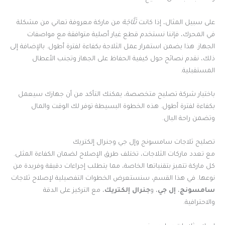
على سبيل المثال، إذا كانت
ثَلَّاجَة
من ماركة معروفة تعاني من مشكلة
في المحرك، فإننا نستخدم قطع غيار أصلية متوافقة مع مواصفات
الجهاز. هذا يضمن استمرار عمل الثلاجة بكفاءة لفترة أطول. بالإضافة إلى
ذلك، نقدم نصائح حول كيفية الحفاظ على الجهاز وتجنب الأعطال
المستقبلية.
باختيار شركة تصليح متخصصة، يمكنك التأكد من أن جهازك سيعمل
بكفاءة لفترة أطول. هذه الخطوة البسيطة توفر لك الوقت والمال
وتضمن راحة البال.
تصليح ثلاجات سامسونج وإل جي وجنرال إلكتريك
مع تعدد ماركات الثلاجات، تختلف طرق الإصلاح لضمان الكفاءة المثلى.
كل ماركة تتميز بتقنياتها الخاصة، مما يتطلب إجراءات دقيقة وفريدة من
نوعها. في هذا القسم، سنستعرض الخطوات التفصيلية لإصلاح ثلاجات
سامسونج
،
إل جي
، و
جنرال إلكتريك
، مع التركيز على الدقة
والاحترافية.