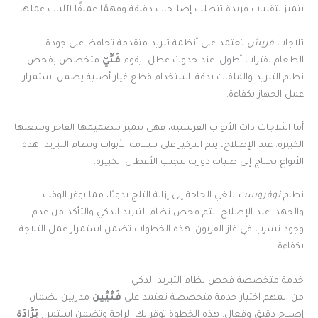
يتميز بتقنيات فريدة تتطلب إصلاحات دقيقة وفهمًا عميقًا لآليات عملها.
ثلاجات
فريش
تعتمد على أنظمة تبريد متقدمة تحافظ على جودة
الطعام لفترات أطول. عند حدوث عطل، يقوم
فَنِّيّ
متخصص بفحص
نظام التبريد والملفات بدقة. استخدام قطع غيار أصلية يضمن استمرار
عمل الجهاز بكفاءة.
أما الثلاجات ذات الأبواب الفرنسية، فهي تتميز بتصميمها الفاخر وسعتها
الكبيرة. عند الإصلاح، يتم التركيز على سلامة الأبواب ونظام التبريد. هذه
الأنواع تحتاج إلى صيانة دورية لتجنب الأعطال الكبيرة.
نظام
نوفروست
يلغي الحاجة إلى إزالة الثلج يدويًا، مما يوفر الوقت
والجهد. عند الإصلاح، يتم فحص نظام التبريد الذكي والتأكد من عدم
وجود تسرب في غاز الفريون. هذه الخطوات تضمن استمرار عمل الثلاجة
بكفاءة.
خدمة متخصصة فحص نظام التبريد الذكي
من المهم اختيار خدمة متخصصة تعتمد على
فَنِّيِّين
مدربين لضمان
إصلاح دقيق وفعال. هذه الخطوة توفر لك الراحة وتضمن استمرار
بَرَّادَة