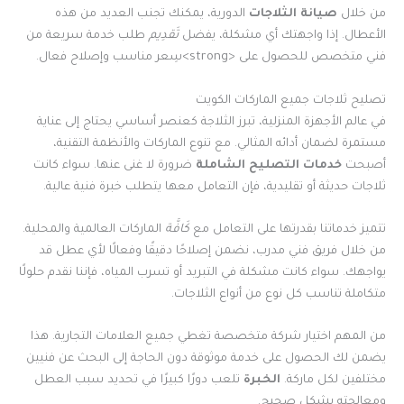
من خلال
صيانة الثلاجات
الدورية، يمكنك تجنب العديد من هذه
الأعطال. إذا واجهتك أي مشكلة، يفضل
تَقدِيم
طلب خدمة سريعة من
فني متخصص للحصول على <strong>سِعر مناسب وإصلاح فعال.
تصليح ثلاجات جميع الماركات الكويت
في عالم الأجهزة المنزلية، تبرز الثلاجة كعنصر أساسي يحتاج إلى عناية
مستمرة لضمان أدائه المثالي. مع تنوع الماركات والأنظمة التقنية،
أصبحت
خدمات التصليح الشاملة
ضرورة لا غنى عنها. سواء كانت
ثلاجات حديثة أو تقليدية، فإن التعامل معها يتطلب خبرة فنية عالية.
تتميز خدماتنا بقدرتها على التعامل مع
كَافَّة
الماركات العالمية والمحلية.
من خلال فريق فني مدرب، نضمن إصلاحًا دقيقًا وفعالًا لأي عطل قد
يواجهك. سواء كانت مشكلة في التبريد أو تسرب المياه، فإننا نقدم حلولًا
متكاملة تناسب كل نوع من أنواع الثلاجات.
من المهم اختيار شركة متخصصة تغطي جميع العلامات التجارية. هذا
يضمن لك الحصول على خدمة موثوقة دون الحاجة إلى البحث عن فنيين
مختلفين لكل ماركة.
الخبرة
تلعب دورًا كبيرًا في تحديد سبب العطل
ومعالجته بشكل صحيح.