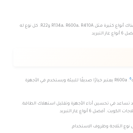
لضمان كفاءة التبريد. هناك أنواع كثيرة مثل R134a، R600a، R410A وR22. كل نوع له
تبريد
6
. R600a يعتبر خيارًا صديقًا للبيئة ويستخدم في الأجهزة
بريد تساعد في تحسين أداء الأجهزة وتقليل استهلاك الطاقة.
أفضل 6 أنواع غاز التبريد
لى نوع الثلاجة وظروف الاستخدام.