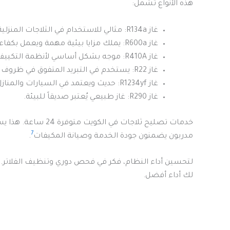
هذه الأنواع تشمل:
غاز R134a: مثالي للاستخدام في الثلاجات المنزلية والشخصية.
غاز R600a: يملك مزايا بيئية مهمة ويعمل بكفاءة.
غاز R410A: موجه بشكل أساسي لأنظمة التكييف.
غاز R22: يستخدم في التبريد المتفوق في ظروف معينة.
غاز R1234yf: حديث ويعتمد في السيارات والمنازل.
غاز R290: غاز طبيعي يُعتبر صديقاً للبيئة.
خدمات تصليح ثلاجات 
7
مدربون يضمنون جودة الخدمة وصيانة المكيفات
.
لتحسين أداء النظام، فكر في فحص دوري وتنظيف الفلاتر.
لك أداء أفضل.