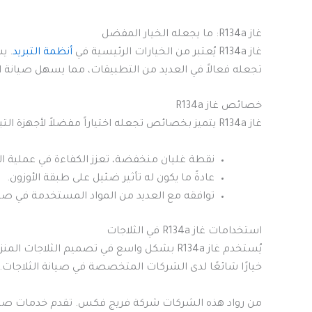
غاز R134a: ما يجعله الخيار المفضل
غاز R134a يُعتبر من الخيارات الرئيسية في
أنظمة التبريد
. ي
تجعله فعالاً في العديد من التطبيقات، مما يسهل صيانة ال
خصائص غاز R134a
غاز R134a يتميز بخصائص تجعله اختياراً مفضلاً لأجهزة التبريد. من هذه الخصائص:
نقطة غليان منخفضة، تعزز الكفاءة في عملية الت
عادةً ما يكون له تأثير ضئيل على طبقة الأوزون.
توافقه مع العديد من المواد المستخدمة في صنا
استخدامات غاز R134a في الثلاجات
يُستخدم غاز R134a بشكل واسع في تصميم الثلاجا
خيارًا شائعًا لدى الشركات المتخصصة في صيانة الثلاجات.